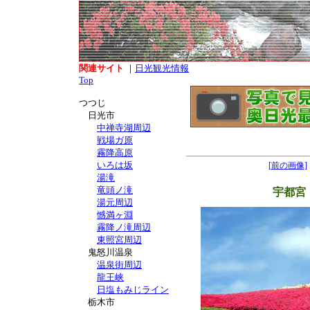
関連サイト
｜
日光観光情報
Top
つつじ
日光市
中禅寺湖周辺
戦場ガ原
霧降高原
いろは坂
[前の画像]
湯滝
竜頭ノ滝
宇都宮
湯元周辺
憾満ヶ淵
霧降ノ滝周辺
東照宮周辺
鬼怒川温泉
温泉街周辺
龍王峡
日塩もみじライン
栃木市