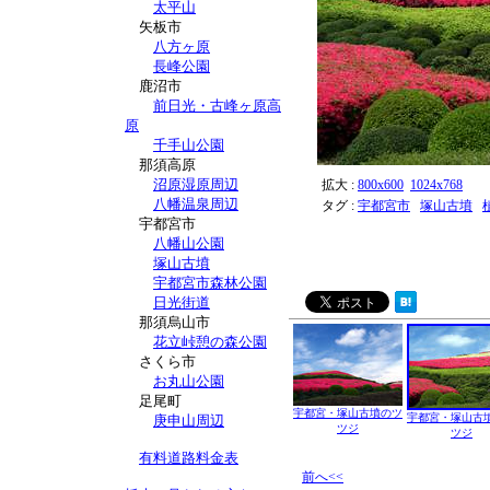
太平山
矢板市
八方ヶ原
長峰公園
鹿沼市
前日光・古峰ヶ原高
原
千手山公園
那須高原
沼原湿原周辺
拡大 :
800x600
1024x768
八幡温泉周辺
タグ :
宇都宮市
塚山古墳
宇都宮市
八幡山公園
塚山古墳
宇都宮市森林公園
日光街道
那須烏山市
花立峠憩の森公園
さくら市
お丸山公園
足尾町
宇都宮・塚山古墳のツ
宇都宮・塚山古
庚申山周辺
ツジ
ツジ
有料道路料金表
前へ<<