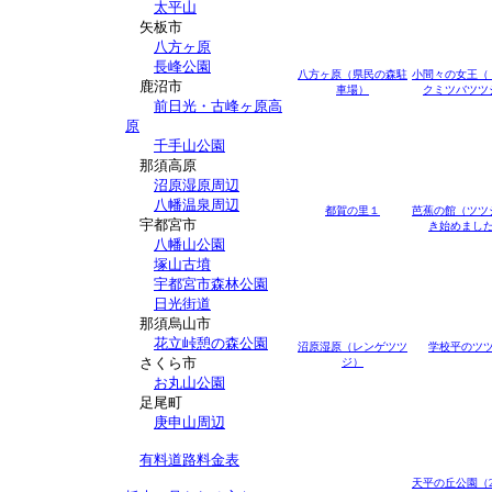
太平山
矢板市
八方ヶ原
長峰公園
八方ヶ原（県民の森駐
小間々の女王（
鹿沼市
車場）
クミツバツツ
前日光・古峰ヶ原高
原
千手山公園
那須高原
沼原湿原周辺
八幡温泉周辺
都賀の里１
芭蕉の館（ツツ
宇都宮市
き始めまし
八幡山公園
塚山古墳
宇都宮市森林公園
日光街道
那須烏山市
花立峠憩の森公園
沼原湿原（レンゲツツ
学校平のツ
さくら市
ジ）
お丸山公園
足尾町
庚申山周辺
有料道路料金表
天平の丘公園（2