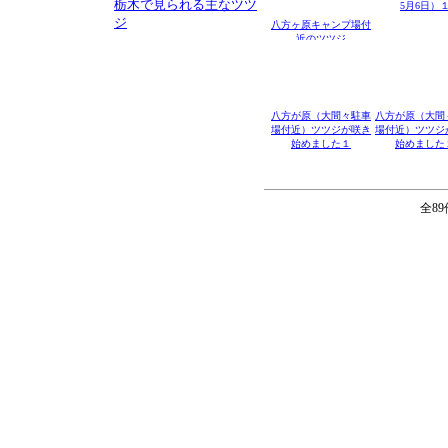
栃木で見られる主なツツ
5月6日）
ジ
八方ヶ原キャンプ場付
近のツツジ
八方が原（大間々駐車
八方が原（大間
場付近）ツツジが咲き
場付近）ツツジ
始めました１
始めました
全89