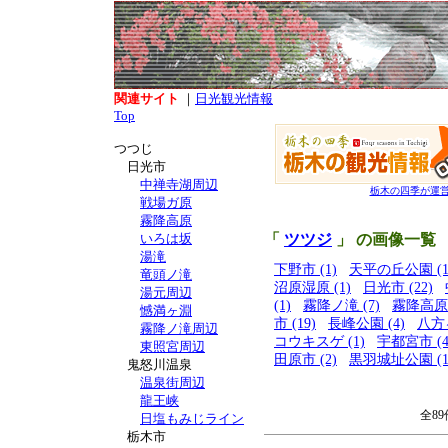
関連サイト
｜
日光観光情報
Top
つつじ
日光市
中禅寺湖周辺
栃木の四季が運
戦場ガ原
霧降高原
いろは坂
「
ツツジ
」 の画像一覧
湯滝
下野市 (1)
天平の丘公園 (1
竜頭ノ滝
沼原湿原 (1)
日光市 (22)
湯元周辺
(1)
霧降ノ滝 (7)
霧降高原 (
憾満ヶ淵
市 (19)
長峰公園 (4)
八方ヶ
霧降ノ滝周辺
コウキスゲ (1)
宇都宮市 (4
東照宮周辺
田原市 (2)
黒羽城址公園 (1
鬼怒川温泉
温泉街周辺
龍王峡
全89
日塩もみじライン
栃木市