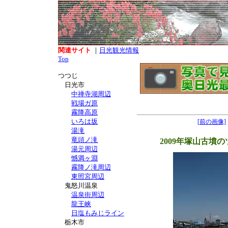
関連サイト
｜
日光観光情報
Top
つつじ
日光市
中禅寺湖周辺
戦場ガ原
霧降高原
いろは坂
[前の画像]
湯滝
竜頭ノ滝
2009年塚山古墳
湯元周辺
憾満ヶ淵
霧降ノ滝周辺
東照宮周辺
鬼怒川温泉
温泉街周辺
龍王峡
日塩もみじライン
栃木市