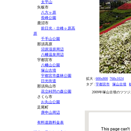
太平山
矢板市
八方ヶ原
長峰公園
鹿沼市
前日光・古峰ヶ原高
原
千手山公園
那須高原
沼原湿原周辺
八幡温泉周辺
宇都宮市
八幡山公園
塚山古墳
宇都宮市森林公園
拡大 :
600x800
768x1024
日光街道
タグ :
宇都宮市
塚山古墳
那須烏山市
花立峠憩の森公園
2009年塚山古墳のツツ
さくら市
お丸山公園
足尾町
庚申山周辺
有料道路料金表
This page can't