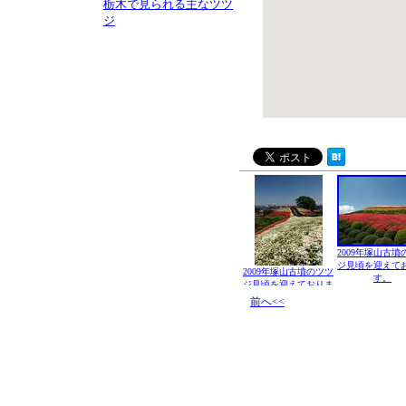
栃木で見られる主なツツ
ジ
2009年塚山古墳
ジ見頃を迎えて
2009年塚山古墳のツツ
す。
ジ見頃を迎えておりま
す。
前へ<<