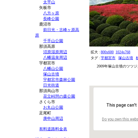
太平山
矢板市
八方ヶ原
長峰公園
鹿沼市
前日光・古峰ヶ原高
原
千手山公園
那須高原
沼原湿原周辺
拡大 :
800x600
1024x768
八幡温泉周辺
タグ :
宇都宮市
塚山古墳
宇都宮市
2009年塚山古墳のツツ
八幡山公園
塚山古墳
宇都宮市森林公園
日光街道
那須烏山市
花立峠憩の森公園
さくら市
This page can't
お丸山公園
足尾町
庚申山周辺
Do you own this webs
有料道路料金表