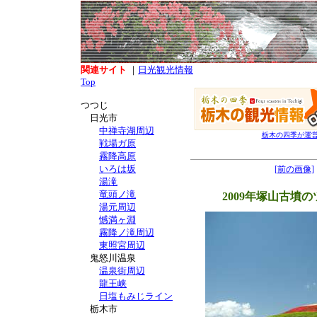
関連サイト
｜
日光観光情報
Top
つつじ
日光市
中禅寺湖周辺
栃木の四季が運
戦場ガ原
霧降高原
いろは坂
[前の画像]
湯滝
竜頭ノ滝
2009年塚山古墳
湯元周辺
憾満ヶ淵
霧降ノ滝周辺
東照宮周辺
鬼怒川温泉
温泉街周辺
龍王峡
日塩もみじライン
栃木市