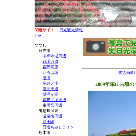
関連サイト
｜
日光観光情報
Top
つつじ
日光市
中禅寺湖周辺
戦場ガ原
霧降高原
いろは坂
[前の画像]
湯滝
竜頭ノ滝
2009年塚山古墳
湯元周辺
憾満ヶ淵
霧降ノ滝周辺
東照宮周辺
鬼怒川温泉
温泉街周辺
龍王峡
日塩もみじライン
栃木市