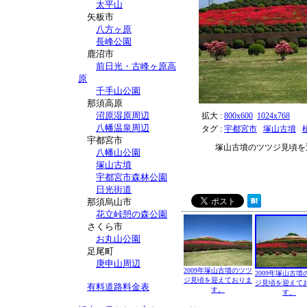
太平山
矢板市
八方ヶ原
長峰公園
鹿沼市
前日光・古峰ヶ原高
原
千手山公園
那須高原
沼原湿原周辺
拡大 :
800x600
1024x768
八幡温泉周辺
タグ :
宇都宮市
塚山古墳
宇都宮市
塚山古墳のツツジ見頃を
八幡山公園
塚山古墳
宇都宮市森林公園
日光街道
那須烏山市
花立峠憩の森公園
さくら市
お丸山公園
足尾町
庚申山周辺
2009年塚山古墳のツツ
2009年塚山古墳
ジ見頃を迎えておりま
ジ見頃を迎えて
有料道路料金表
す。
す。