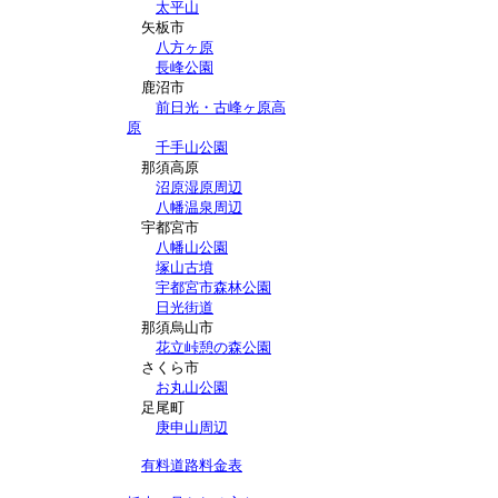
太平山
矢板市
八方ヶ原
長峰公園
鹿沼市
前日光・古峰ヶ原高
原
千手山公園
那須高原
沼原湿原周辺
八幡温泉周辺
宇都宮市
八幡山公園
塚山古墳
宇都宮市森林公園
日光街道
那須烏山市
花立峠憩の森公園
さくら市
お丸山公園
足尾町
庚申山周辺
有料道路料金表