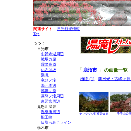
関連サイト
｜
日光観光情報
Top
つつじ
日光市
中禅寺湖周辺
戦場ガ原
霧降高原
いろは坂
「
鹿沼市
」 の画像一覧
湯滝
植物 (1)
前日光・古峰ヶ原高
竜頭ノ滝
湯元周辺
憾満ヶ淵
霧降ノ滝周辺
東照宮周辺
鬼怒川温泉
温泉街周辺
ヤマツツジ紅葉始まる
千手山公
龍王峡
日塩もみじライン
栃木市