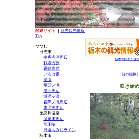
関連サイト
｜
日光観光情報
Top
つつじ
日光市
中禅寺湖周辺
栃木の四季が運
戦場ガ原
霧降高原
いろは坂
[前の画像]
湯滝
竜頭ノ滝
咲き始
湯元周辺
憾満ヶ淵
霧降ノ滝周辺
東照宮周辺
鬼怒川温泉
温泉街周辺
龍王峡
日塩もみじライン
栃木市