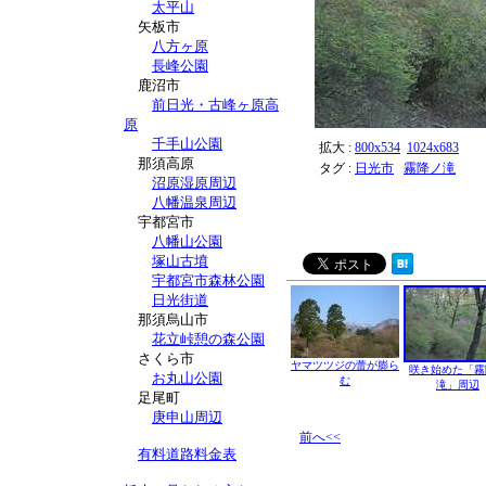
太平山
矢板市
八方ヶ原
長峰公園
鹿沼市
前日光・古峰ヶ原高
原
千手山公園
拡大 :
800x534
1024x683
那須高原
タグ :
日光市
霧降ノ滝
沼原湿原周辺
八幡温泉周辺
宇都宮市
八幡山公園
塚山古墳
宇都宮市森林公園
日光街道
那須烏山市
花立峠憩の森公園
さくら市
ヤマツツジの蕾が膨ら
咲き始めた「霧
お丸山公園
む
滝」周辺
足尾町
庚申山周辺
前へ<<
有料道路料金表