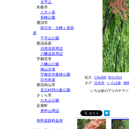
太平山
矢板市
八方ヶ原
長峰公園
鹿沼市
前日光・古峰ヶ原高
原
千手山公園
那須高原
沼原湿原周辺
八幡温泉周辺
宇都宮市
八幡山公園
塚山古墳
宇都宮市森林公園
拡大 :
534x800
683x1024
日光街道
タグ :
日光市
いろは坂
植
那須烏山市
花立峠憩の森公園
いろは坂の下りのヤマツ
さくら市
お丸山公園
足尾町
庚申山周辺
有料道路料金表