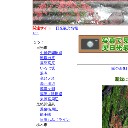
関連サイト
｜
日光観光情報
Top
つつじ
日光市
中禅寺湖周辺
戦場ガ原
霧降高原
いろは坂
[前の画像]
湯滝
竜頭ノ滝
新緑
湯元周辺
憾満ヶ淵
霧降ノ滝周辺
東照宮周辺
鬼怒川温泉
温泉街周辺
龍王峡
日塩もみじライン
栃木市