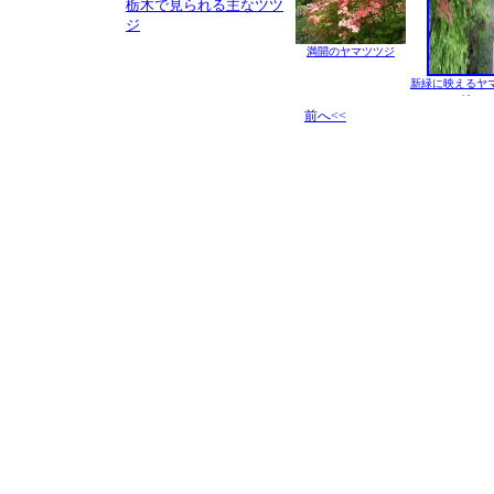
栃木で見られる主なツツ
ジ
満開のヤマツツジ
新緑に映えるヤ
ジ
前へ<<