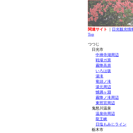
関連サイト
｜
日光観光情
Top
つつじ
日光市
中禅寺湖周辺
戦場ガ原
霧降高原
いろは坂
湯滝
竜頭ノ滝
湯元周辺
憾満ヶ淵
霧降ノ滝周辺
東照宮周辺
鬼怒川温泉
温泉街周辺
龍王峡
日塩もみじライン
栃木市