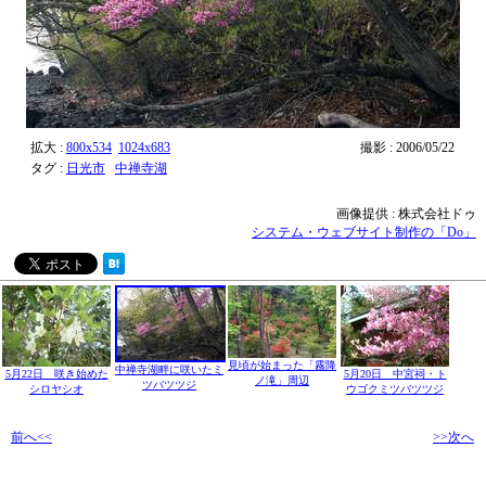
拡大 :
800x534
1024x683
撮影 : 2006/05/22
タグ :
日光市
中禅寺湖
画像提供 : 株式会社ドゥ
システム・ウェブサイト制作の「Do」
見頃が始まった「霧降
中禅寺湖畔に咲いたミ
5月22日 咲き始めた
5月20日 中宮祠・ト
ノ滝」周辺
ツバツツジ
シロヤシオ
ウゴクミツバツツジ
前へ<<
>>次へ