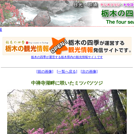
報
栃木の四季が運営する栃木県内の観光情報サイトです
[前の画像]
[一覧へ戻る]
[次の画像]
中禅寺湖畔に咲いたミツバツツジ