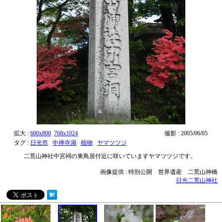
拡大 :
600x800
768x1024
撮影 : 2005/06/05
タグ :
日光市
中禅寺湖
植物
ヤマツツジ
二荒山神社中宮祠の東鳥居付近に咲いていますヤマツツジです。
画像提供 : 特別公開 世界遺産 二荒山神橋
日光二荒山神社