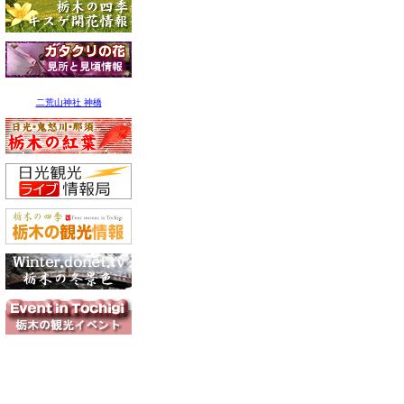
二荒山神社 神橋