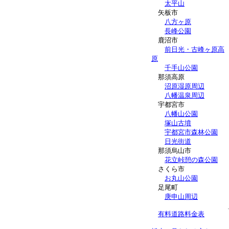
太平山
矢板市
八方ヶ原
長峰公園
鹿沼市
前日光・古峰ヶ原高
原
千手山公園
那須高原
沼原湿原周辺
八幡温泉周辺
宇都宮市
八幡山公園
塚山古墳
宇都宮市森林公園
日光街道
那須烏山市
花立峠憩の森公園
さくら市
お丸山公園
足尾町
庚申山周辺
有料道路料金表