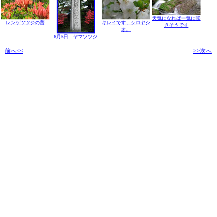
天気になれば一気に咲
レンゲツツジの蕾
キレイです、シロヤシ
きそうです
オ。
6月5日 ヤマツツジ
前へ<<
>>次へ