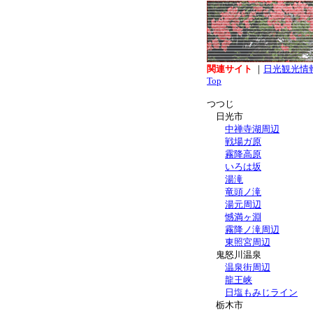
関連サイト
｜
日光観光情
Top
つつじ
日光市
中禅寺湖周辺
戦場ガ原
霧降高原
いろは坂
湯滝
竜頭ノ滝
湯元周辺
憾満ヶ淵
霧降ノ滝周辺
東照宮周辺
鬼怒川温泉
温泉街周辺
龍王峡
日塩もみじライン
栃木市