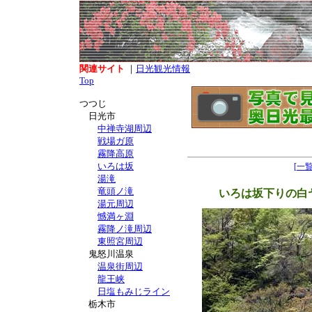
関連サイト
｜
日光観光情報
Top
つつじ
日光市
中禅寺湖周辺
戦場ガ原
霧降高原
いろは坂
[一
湯滝
竜頭ノ滝
いろは坂下りの白
湯元周辺
憾満ヶ淵
霧降ノ滝周辺
東照宮周辺
鬼怒川温泉
温泉街周辺
龍王峡
日塩もみじライン
栃木市