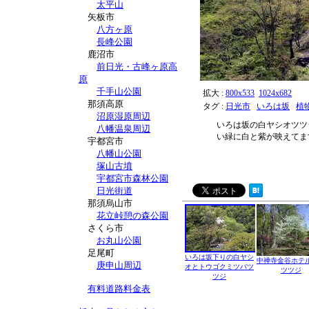
太平山
矢板市
八方ヶ原
長峰公園
鹿沼市
前日光・古峰ヶ原高
原
千手山公園
拡大 :
800x533
1024x682
那須高原
タグ :
日光市
いろは坂
植
沼原湿原周辺
いろは坂の白ヤシオツツ
八幡温泉周辺
い緑に白と紫が映えてま
宇都宮市
八幡山公園
塚山古墳
宇都宮市森林公園
日光街道
那須烏山市
花立峠憩の森公園
さくら市
お丸山公園
足尾町
いろは坂下りの白ヤシ
中禅寺金谷ホテ
庚申山周辺
オとトウゴクミツバツ
ツツジ
ツジ
有料道路料金表