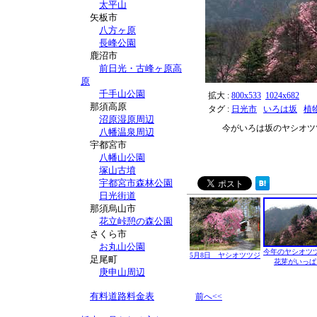
太平山
矢板市
八方ヶ原
長峰公園
鹿沼市
前日光・古峰ヶ原高
原
千手山公園
拡大 :
800x533
1024x682
那須高原
タグ :
日光市
いろは坂
植
沼原湿原周辺
今がいろは坂のヤシオツ
八幡温泉周辺
宇都宮市
八幡山公園
塚山古墳
宇都宮市森林公園
日光街道
那須烏山市
花立峠憩の森公園
さくら市
お丸山公園
今年のヤシオツ
5月8日 ヤシオツツジ
足尾町
花芽がいっぱ
庚申山周辺
有料道路料金表
前へ<<