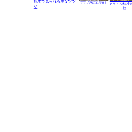
栃木で見られる主なツツ
丁字ノ滝紅葉見頃！
カラマツ林の中
ジ
神