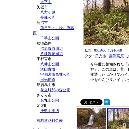
太平山
矢板市
八方ヶ原
長峰公園
鹿沼市
前日光・古峰ヶ原高
原
千手山公園
那須高原
沼原湿原周辺
拡大 :
800x600
1024x768
八幡温泉周辺
タグ :
日光市
霧降高原
宇都宮市
八幡山公園
今年度に整備された「
塚山古墳
神」、この道は、昔、
宇都宮市森林公園
開通したばかりでハイ
日光街道
中をのんびりハイキン
那須烏山市
花立峠憩の森公園
さくら市
お丸山公園
足尾町
庚申山周辺
有料道路料金表