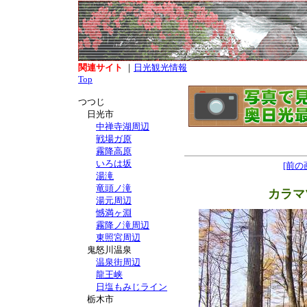
関連サイト
｜
日光観光情報
Top
つつじ
日光市
中禅寺湖周辺
戦場ガ原
霧降高原
いろは坂
[前の
湯滝
竜頭ノ滝
カラマ
湯元周辺
憾満ヶ淵
霧降ノ滝周辺
東照宮周辺
鬼怒川温泉
温泉街周辺
龍王峡
日塩もみじライン
栃木市