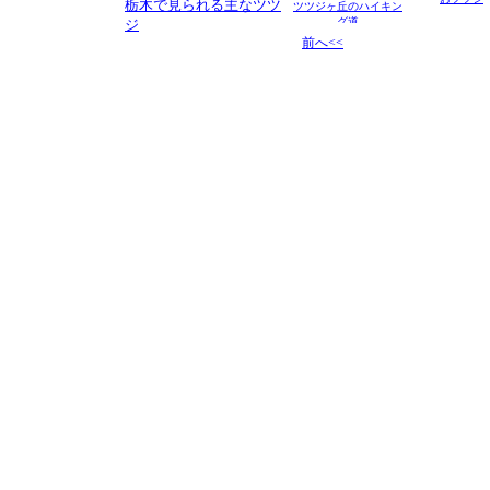
栃木で見られる主なツツ
ツツジヶ丘のハイキン
グ道
ジ
前へ<<