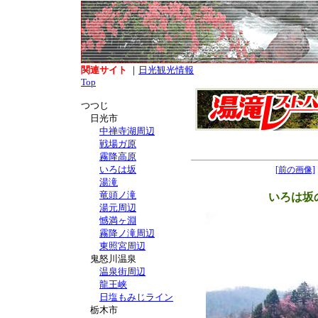
関連サイト
｜
日光観光情報
Top
つつじ
日光市
中禅寺湖周辺
戦場ガ原
霧降高原
いろは坂
[前の画像]
湯滝
竜頭ノ滝
いろは坂
湯元周辺
憾満ヶ淵
霧降ノ滝周辺
東照宮周辺
鬼怒川温泉
温泉街周辺
龍王峡
日塩もみじライン
栃木市