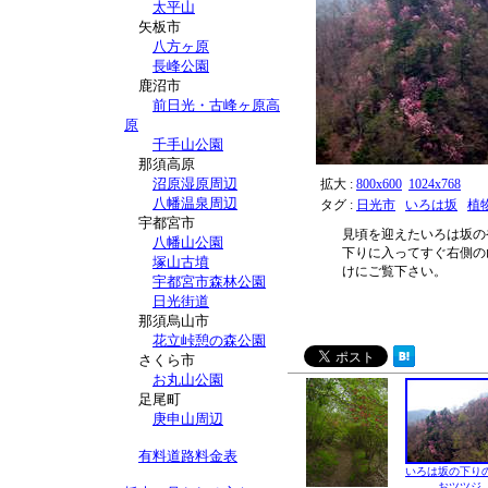
太平山
矢板市
八方ヶ原
長峰公園
鹿沼市
前日光・古峰ヶ原高
原
千手山公園
那須高原
沼原湿原周辺
拡大 :
800x600
1024x768
八幡温泉周辺
タグ :
日光市
いろは坂
植
宇都宮市
見頃を迎えたいろは坂の
八幡山公園
下りに入ってすぐ右側の
塚山古墳
けにご覧下さい。
宇都宮市森林公園
日光街道
那須烏山市
花立峠憩の森公園
さくら市
お丸山公園
足尾町
庚申山周辺
有料道路料金表
いろは坂の下り
おツツジ