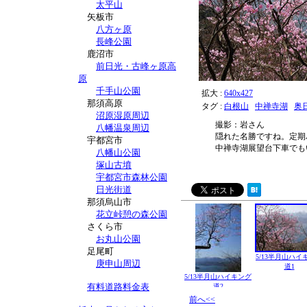
太平山
矢板市
八方ヶ原
長峰公園
鹿沼市
前日光・古峰ヶ原高
原
千手山公園
拡大 :
640x427
那須高原
タグ :
白根山
中禅寺湖
奥
沼原湿原周辺
撮影：岩さん
八幡温泉周辺
隠れた名勝ですね。定期
宇都宮市
中禅寺湖展望台下車でも
八幡山公園
塚山古墳
宇都宮市森林公園
日光街道
那須烏山市
花立峠憩の森公園
さくら市
お丸山公園
足尾町
5/13半月山ハイ
庚申山周辺
道1
5/13半月山ハイキング
有料道路料金表
道2
前へ<<