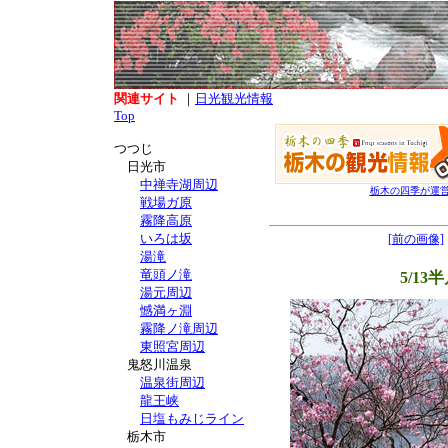
関連サイト
｜
日光観光情報
Top
つつじ
日光市
中禅寺湖周辺
栃木の四季が運
戦場ガ原
霧降高原
いろは坂
[前の画像]
湯滝
竜頭ノ滝
5/13
湯元周辺
憾満ヶ淵
霧降ノ滝周辺
東照宮周辺
鬼怒川温泉
温泉街周辺
龍王峡
日塩もみじライン
栃木市