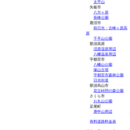
太平山
矢板市
八方ヶ原
長峰公園
鹿沼市
前日光・古峰ヶ原高
原
千手山公園
那須高原
沼原湿原周辺
八幡温泉周辺
宇都宮市
八幡山公園
塚山古墳
宇都宮市森林公園
日光街道
那須烏山市
花立峠憩の森公園
さくら市
お丸山公園
足尾町
庚申山周辺
有料道路料金表