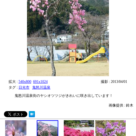
拡大 :
540x800
691x1024
撮影 : 2013/04/01
タグ :
日光市
鬼怒川温泉
鬼怒川温泉街のヤシオツツジがきれいに咲き出しています！
画像提供 : 鈴木