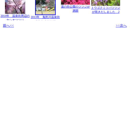
湯の街公園のツツジが
トウゴクミツバツツジ
満開
が咲きだしました 2
2014年 温泉街周辺の
2013年 鬼怒川温泉街
ヤシオツツジ
のヤシオツツジ
前へ<<
>>次へ