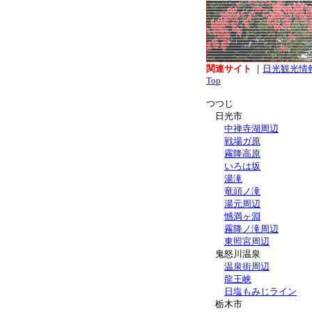
関連サイト
｜
日光観光情
Top
つつじ
日光市
中禅寺湖周辺
戦場ガ原
霧降高原
いろは坂
湯滝
竜頭ノ滝
湯元周辺
憾満ヶ淵
霧降ノ滝周辺
東照宮周辺
鬼怒川温泉
温泉街周辺
龍王峡
日塩もみじライン
栃木市