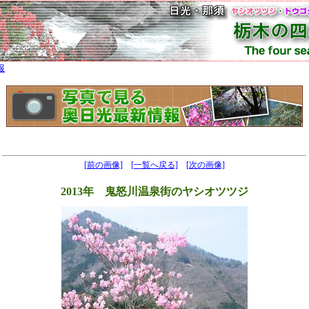
報
[前の画像]
[一覧へ戻る]
[次の画像]
2013年 鬼怒川温泉街のヤシオツツジ