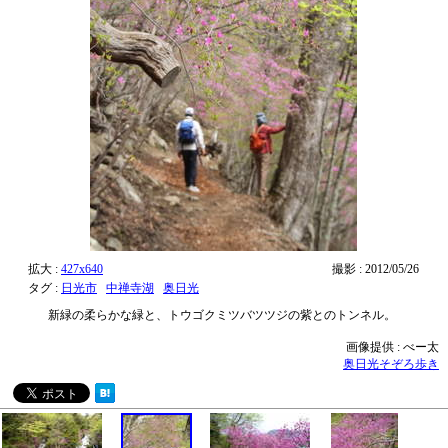
拡大 :
427x640
撮影 : 2012/05/26
タグ :
日光市
中禅寺湖
奥日光
新緑の柔らかな緑と、トウゴクミツバツツジの紫とのトンネル。
画像提供 : べー太
奥日光そぞろ歩き