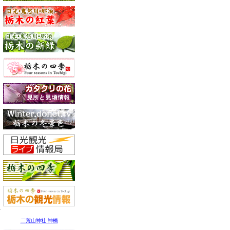
二荒山神社 神橋