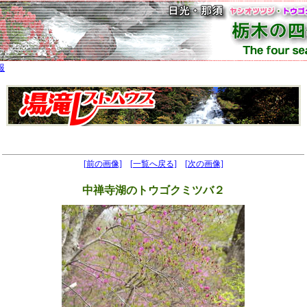
報
[前の画像]
[一覧へ戻る]
[次の画像]
中禅寺湖のトウゴクミツバ２