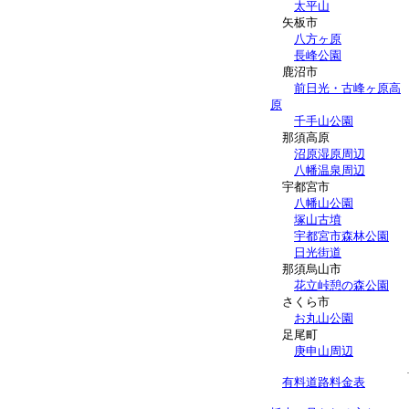
太平山
矢板市
八方ヶ原
長峰公園
鹿沼市
前日光・古峰ヶ原高
原
千手山公園
那須高原
沼原湿原周辺
八幡温泉周辺
宇都宮市
八幡山公園
塚山古墳
宇都宮市森林公園
日光街道
那須烏山市
花立峠憩の森公園
さくら市
お丸山公園
足尾町
庚申山周辺
有料道路料金表