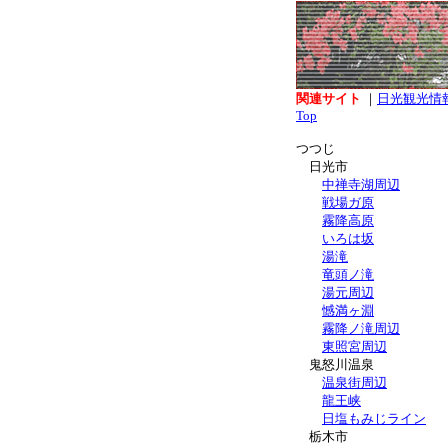
関連サイト
｜
日光観光情
Top
つつじ
日光市
中禅寺湖周辺
戦場ガ原
霧降高原
いろは坂
湯滝
竜頭ノ滝
湯元周辺
憾満ヶ淵
霧降ノ滝周辺
東照宮周辺
鬼怒川温泉
温泉街周辺
龍王峡
日塩もみじライン
栃木市