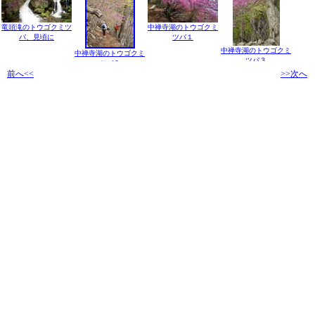
竜頭滝のトウゴクミツ
中禅寺湖のトウゴクミ
バ、見頃に
ツバ１
中禅寺湖のトウゴクミ
中禅寺湖のトウゴクミ
ツバ３
ツバ２
前へ<<
>>次へ