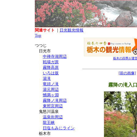
関連サイト
｜
日光観光情報
Top
つつじ
日光市
中禅寺湖周辺
栃木の四季が運
戦場ガ原
霧降高原
いろは坂
[前の画像]
湯滝
竜頭ノ滝
霧降の滝入
湯元周辺
憾満ヶ淵
霧降ノ滝周辺
東照宮周辺
鬼怒川温泉
温泉街周辺
龍王峡
日塩もみじライン
栃木市