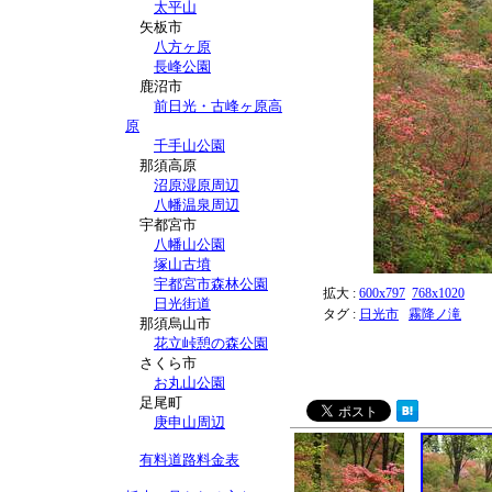
太平山
矢板市
八方ヶ原
長峰公園
鹿沼市
前日光・古峰ヶ原高
原
千手山公園
那須高原
沼原湿原周辺
八幡温泉周辺
宇都宮市
八幡山公園
塚山古墳
宇都宮市森林公園
拡大 :
600x797
768x1020
日光街道
タグ :
日光市
霧降ノ滝
那須烏山市
花立峠憩の森公園
さくら市
お丸山公園
足尾町
庚申山周辺
有料道路料金表