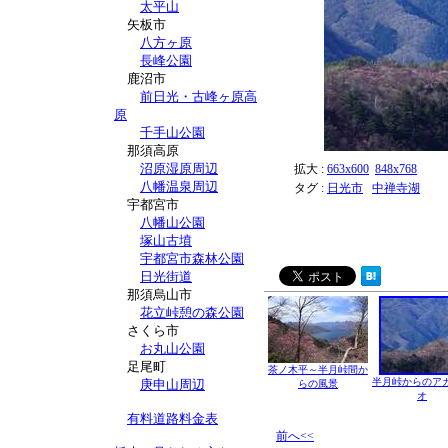
太平山
矢板市
八方ヶ原
長峰公園
鹿沼市
前日光・古峰ヶ原高
原
千手山公園
那須高原
沼原湿原周辺
拡大 :
663x600
848x768
八幡温泉周辺
タグ :
日光市
中禅寺湖
宇都宮市
八幡山公園
塚山古墳
宇都宮市森林公園
日光街道
那須烏山市
花立峠憩の森公園
さくら市
お丸山公園
足尾町
茶ノ木平～半月峠間か
半月峠からのア
庚申山周辺
らの風景
オ
有料道路料金表
前へ<<