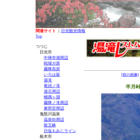
関連サイト
｜
日光観光情報
Top
つつじ
日光市
中禅寺湖周辺
戦場ガ原
霧降高原
いろは坂
[前の画像]
湯滝
竜頭ノ滝
半月
湯元周辺
憾満ヶ淵
霧降ノ滝周辺
東照宮周辺
鬼怒川温泉
温泉街周辺
龍王峡
日塩もみじライン
栃木市