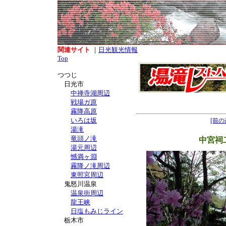
関連サイト
｜
日光観光情報
Top
つつじ
日光市
中禅寺湖周辺
戦場ガ原
霧降高原
いろは坂
[前の
湯滝
竜頭ノ滝
中宮祠
湯元周辺
憾満ヶ淵
霧降ノ滝周辺
東照宮周辺
鬼怒川温泉
温泉街周辺
龍王峡
日塩もみじライン
栃木市