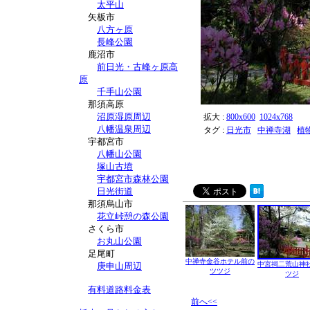
太平山
矢板市
八方ヶ原
長峰公園
鹿沼市
前日光・古峰ヶ原高
原
千手山公園
那須高原
沼原湿原周辺
拡大 :
800x600
1024x768
八幡温泉周辺
タグ :
日光市
中禅寺湖
植
宇都宮市
八幡山公園
塚山古墳
宇都宮市森林公園
日光街道
那須烏山市
花立峠憩の森公園
さくら市
お丸山公園
足尾町
中禅寺金谷ホテル前の
中宮祠二荒山神
庚申山周辺
ツツジ
ツジ
有料道路料金表
前へ<<