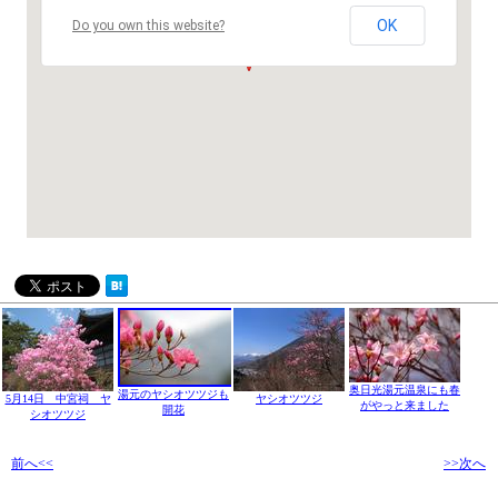
OK
Do you own this website?
奥日光湯元温泉にも春
湯元のヤシオツツジも
5月14日 中宮祠 ヤ
ヤシオツツジ
がやっと来ました
開花
シオツツジ
前へ<<
>>次へ