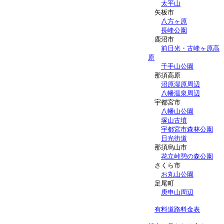
太平山
矢板市
八方ヶ原
長峰公園
鹿沼市
前日光・古峰ヶ原高
原
千手山公園
那須高原
沼原湿原周辺
八幡温泉周辺
宇都宮市
八幡山公園
塚山古墳
宇都宮市森林公園
日光街道
那須烏山市
花立峠憩の森公園
さくら市
お丸山公園
足尾町
庚申山周辺
有料道路料金表