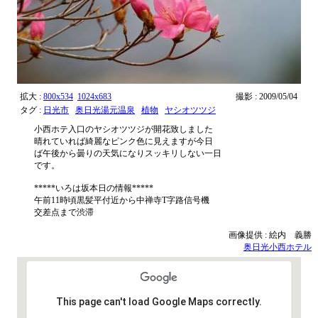
拡大 :
800x534
1024x683
撮影 : 2009/05/04
タグ :
日光市
奥日光湯元温泉
植物
ヤシオツツジ
小西ホテ入口のヤシオツツジが開花致しました
晴れていれば綺麗なピンク色に見えますが今日
ば午後から曇りの天気になりスッキリしない一日
です。
*****いろは坂本日の情報*****
午前11時頃黒髪平付近から中禅寺T字路信号機
交差点まで渋滞
画像提供 : 絵内 義勝
奥日光小西ホテル
This page can't load Google Maps correctly.