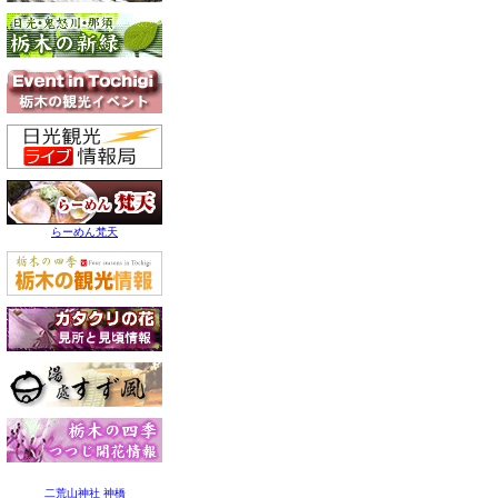
らーめん梵天
二荒山神社 神橋