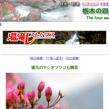
報
[前の画像]
[一覧へ戻る]
[次の画像]
湯元のヤシオツツジも開花