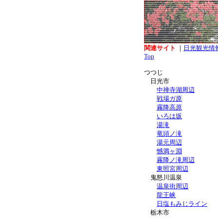
関連サイト
｜
日光観光情
Top
つつじ
日光市
中禅寺湖周辺
戦場ガ原
霧降高原
いろは坂
湯滝
竜頭ノ滝
湯元周辺
憾満ヶ淵
霧降ノ滝周辺
東照宮周辺
鬼怒川温泉
温泉街周辺
龍王峡
日塩もみじライン
栃木市