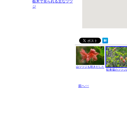
栃木で見られる主なツツ
ジ
山ツツジも咲きだした
駐車場のツツジ
前へ<<