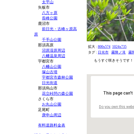
太平山
矢板市
八方ヶ原
長峰公園
鹿沼市
前日光・古峰ヶ原高
原
千手山公園
那須高原
拡大 :
800x574
1024x735
沼原湿原周辺
タグ :
日光市
霧降ノ滝
霧
八幡温泉周辺
もうすぐ咲きそうです！
宇都宮市
八幡山公園
塚山古墳
宇都宮市森林公園
日光街道
那須烏山市
This page can't
花立峠憩の森公園
さくら市
お丸山公園
Do you own this webs
足尾町
庚申山周辺
有料道路料金表