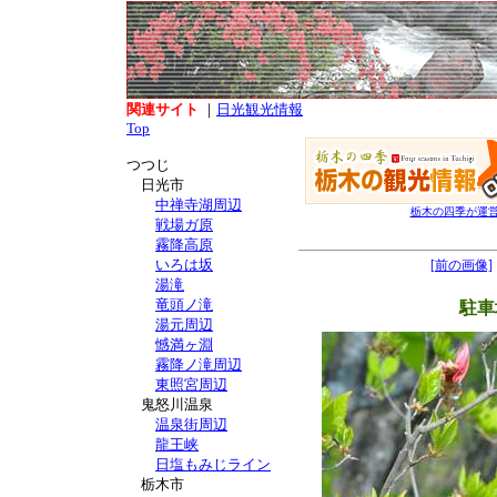
関連サイト
｜
日光観光情報
Top
つつじ
日光市
中禅寺湖周辺
栃木の四季が運
戦場ガ原
霧降高原
いろは坂
[前の画像]
湯滝
竜頭ノ滝
駐車
湯元周辺
憾満ヶ淵
霧降ノ滝周辺
東照宮周辺
鬼怒川温泉
温泉街周辺
龍王峡
日塩もみじライン
栃木市