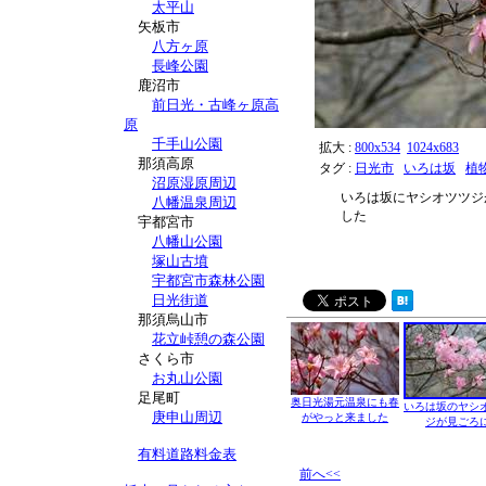
太平山
矢板市
八方ヶ原
長峰公園
鹿沼市
前日光・古峰ヶ原高
原
千手山公園
拡大 :
800x534
1024x683
那須高原
タグ :
日光市
いろは坂
植
沼原湿原周辺
いろは坂にヤシオツツジ
八幡温泉周辺
した
宇都宮市
八幡山公園
塚山古墳
宇都宮市森林公園
日光街道
那須烏山市
花立峠憩の森公園
さくら市
お丸山公園
足尾町
奥日光湯元温泉にも春
いろは坂のヤシ
庚申山周辺
がやっと来ました
ジが見ごろ
有料道路料金表
前へ<<