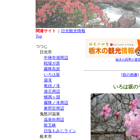
関連サイト
｜
日光観光情報
Top
つつじ
日光市
中禅寺湖周辺
栃木の四季が運
戦場ガ原
霧降高原
いろは坂
[前の画像]
湯滝
竜頭ノ滝
いろは坂の
湯元周辺
憾満ヶ淵
霧降ノ滝周辺
東照宮周辺
鬼怒川温泉
温泉街周辺
龍王峡
日塩もみじライン
栃木市