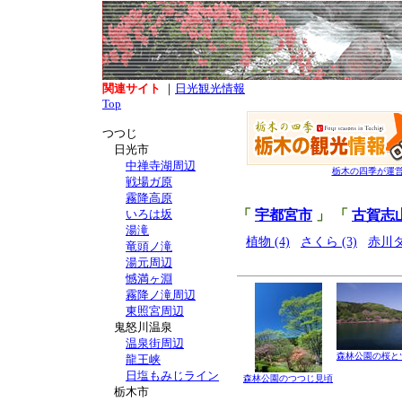
関連サイト
｜
日光観光情報
Top
つつじ
日光市
中禅寺湖周辺
栃木の四季が運
戦場ガ原
霧降高原
いろは坂
「
宇都宮市
」 「
古賀志
湯滝
植物 (4)
さくら (3)
赤川ダ
竜頭ノ滝
湯元周辺
憾満ヶ淵
霧降ノ滝周辺
東照宮周辺
鬼怒川温泉
温泉街周辺
森林公園の桜と
龍王峡
日塩もみじライン
森林公園のつつじ見頃
栃木市