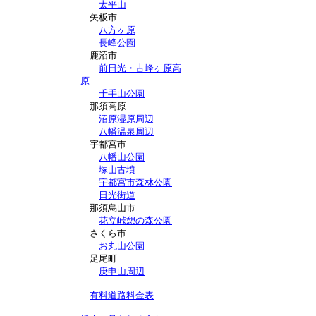
太平山
矢板市
八方ヶ原
長峰公園
鹿沼市
前日光・古峰ヶ原高
原
千手山公園
那須高原
沼原湿原周辺
八幡温泉周辺
宇都宮市
八幡山公園
塚山古墳
宇都宮市森林公園
日光街道
那須烏山市
花立峠憩の森公園
さくら市
お丸山公園
足尾町
庚申山周辺
有料道路料金表