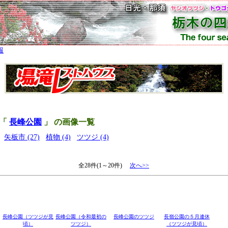
報
「
長峰公園
」 の画像一覧
矢板市 (27)
植物 (4)
ツツジ (4)
全28件(1～20件)
次へ>>
長峰公園（ツツジが見
長峰公園（令和最初の
長峰公園のツツジ
長嶺公園の５月連休
頃）
ツツジ）
（ツツジが見頃）