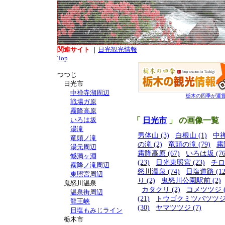
関連サイト
｜
日光観光情報
Top
つつじ
日光市
中禅寺湖周辺
栃木の四季が運
戦場ガ原
霧降高原
いろは坂
「
日光市
」 の画像一覧
湯滝
男体山 (3)
白根山 (1)
中禅
竜頭ノ滝
の滝 (2)
竜頭の滝 (79)
霧
湯元周辺
霧降高原 (67)
いろは坂 (76
憾満ヶ淵
(23)
日光東照宮 (23)
チロ
霧降ノ滝周辺
怒川温泉 (74)
日塩道路 (12
東照宮周辺
り (2)
鬼怒川公園駅前 (2)
鬼怒川温泉
カタクリ (2)
コメツツジ (
温泉街周辺
(21)
トウゴクミツバツツジ (
龍王峡
(30)
ヤマツツジ (7)
日塩もみじライン
栃木市