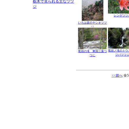
栃木で見られる主なツツ
ジ
レンゲツツ
いろは坂のヤシオツツ
ジ
竜頭ノ滝のトウ
竜頭の滝 東国三葉つ
ツバツツ
つじ
<<前へ
全5