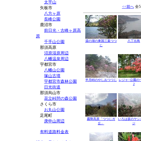
太平山
<<前へ
全5
矢板市
八方ヶ原
長峰公園
鹿沼市
前日光・古峰ヶ原高
原
湯の湖の東国三葉つつ
八丁出島
千手山公園
じ
那須高原
沼原湿原周辺
八幡温泉周辺
宇都宮市
八幡山公園
塚山古墳
半月峠のやしおつつじ
レジャ−公園の
宇都宮市森林公園
2
日光街道
那須烏山市
花立峠憩の森公園
さくら市
お丸山公園
足尾町
霧降高原「つつじガ
いろは坂のヤシ
庚申山周辺
丘」
ジ
有料道路料金表