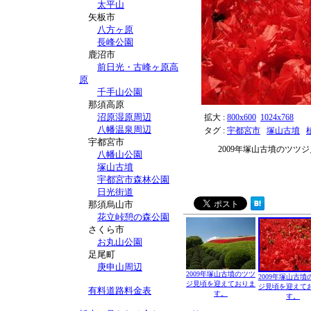
太平山
矢板市
八方ヶ原
長峰公園
鹿沼市
前日光・古峰ヶ原高
原
千手山公園
那須高原
沼原湿原周辺
拡大 :
800x600
1024x768
八幡温泉周辺
タグ :
宇都宮市
塚山古墳
宇都宮市
2009年塚山古墳のツツ
八幡山公園
塚山古墳
宇都宮市森林公園
日光街道
那須烏山市
花立峠憩の森公園
さくら市
お丸山公園
足尾町
庚申山周辺
2009年塚山古墳のツツ
2009年塚山古墳
ジ見頃を迎えておりま
ジ見頃を迎えて
有料道路料金表
す。
す。