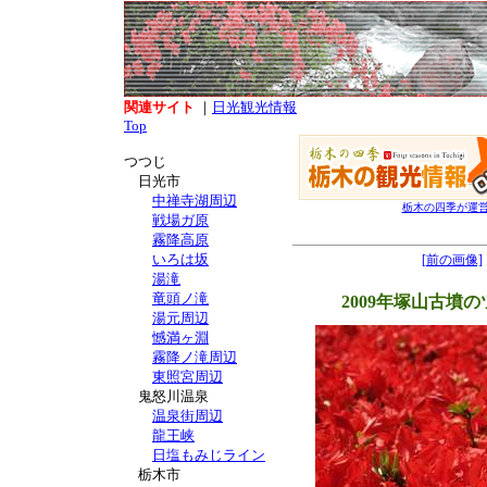
関連サイト
｜
日光観光情報
Top
つつじ
日光市
中禅寺湖周辺
栃木の四季が運
戦場ガ原
霧降高原
いろは坂
[前の画像]
湯滝
竜頭ノ滝
2009年塚山古墳
湯元周辺
憾満ヶ淵
霧降ノ滝周辺
東照宮周辺
鬼怒川温泉
温泉街周辺
龍王峡
日塩もみじライン
栃木市